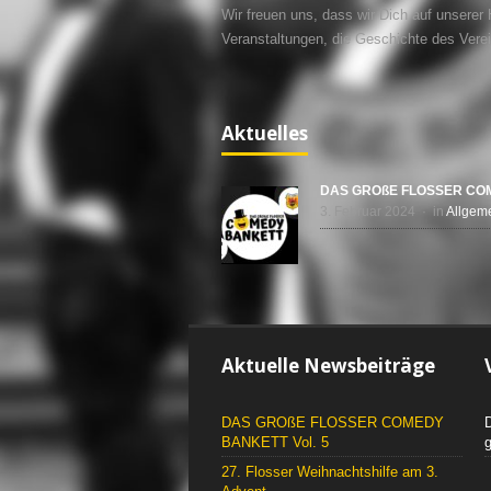
Wir freuen uns, dass wir Dich auf unserer
Veranstaltungen, die Geschichte des Vere
Aktuelles
DAS GROßE FLOSSER COM
3. Februar 2024 · in
Allgem
Aktuelle Newsbeiträge
DAS GROßE FLOSSER COMEDY
D
BANKETT Vol. 5
g
27. Flosser Weihnachtshilfe am 3.