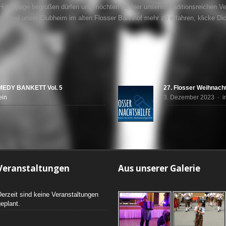
 Homepage begrüßen dürfen und möchten Dir hier unseren traditionsreichen Ve
ins und unser Clubheim im alten Flosser Bahnhof mehr zu erfahren, klicke Di
EDY BANKETT Vol. 5
27. Flosser Weihnacht
ein
3. Dezember 2023 · i
Veranstaltungen
Aus unserer Galerie
erzeit sind keine Veranstaltungen
eplant.