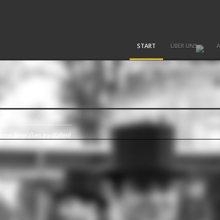
START
ÜBER UNS
A
en
page begrüßen zu dürfen!