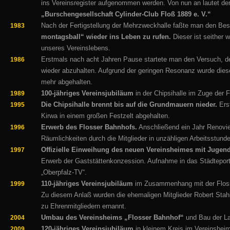
ins Vereinsregister aufgenommen werden. Von nun an lautet de
„Burschengesellschaft Cylinder-Club Floß 1889 e. V.“
Nach der Fertigstellung der Mehrzweckhalle faßte man den Be
1983
montagsball“ wieder ins Leben zu rufen.
Dieser ist seither w
unseres Vereinslebens.
Erstmals nach acht Jahren Pause startete man den Versuch, d
1986
wieder abzuhalten. Aufgrund der geringen Resonanz wurde diese
mehr abgehalten.
100-jähriges Vereinsjubiläum
in der Chipsihalle im Zuge der 
1989
Die Chipsihalle brennt bis auf die Grundmauern nieder.
Erst
1995
Kirwa in einem großen Festzelt abgehalten.
Erwerb des Flosser Bahnhofs.
Anschließend ein Jahr Renovi
1996
Räumlichkeiten durch die Mitglieder in unzähligen Arbeitsstund
Offizielle Einweihung des neuen Vereinsheimes mit Jugen
1997
Erwerb der Gaststättenkonzession. Aufnahme in das Städteport
„Oberpfalz-TV“.
110-jähriges Vereinsjubiläum
im Zusammenhang mit der Floss
1999
Zu diesem Anlaß wurden die ehemaligen Mitglieder Robert Sta
zu Ehrenmitgliedern ernannt.
Umbau des Vereinsheims „Flosser Bahnhof“
und Bau der La
2004
120-jähriges Vereinsjubiläum
in kleinem Kreis im Vereinshei
2009