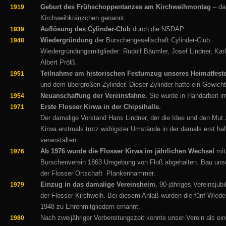
Geburt des Frühschoppentanzes am Kirchweihmontag
– da
1919
Kirchweihkränzchen genannt.
Auflösung des Cylinder-Club
durch die NSDAP.
1939
Wiedergründung
der Burschengesellschaft Cylinder-Club.
1948
Wiedergründungsmitglieder: Rudolf Bäumler, Josef Lindner, Ka
Albert Prölß.
Teilnahme am historischen Festumzug unseres Heimatfeste
1951
und dem übergroßen Zylinder. Dieser Zylinder hatte ein Gewich
Neuanschaffung der Vereinsfahne.
Sie wurde in Handarbeit im 
1954
Erste Flosser Kirwa in der Chipsihalle.
1971
Der damalige Vorstand Hans Lindner, der die Idee und den Mut 
Kirwa erstmals trotz widrigster Umstände in der damals erst hal
veranstalten.
Ab 1976 wurde die Flosser Kirwa im jährlichen Wechsel
mit
1976
Burschenverein 1863 Umgebung von Floß abgehalten.
Bau unse
der Flosser Ortschaft Plankenhammer.
Einzug in das damalige Vereinsheim.
90-jähriges Vereinsju
1979
der Flosser Kirchweih. Bei diesem Anlaß wurden die fünf Wiede
1948 zu Ehrenmitgliedern ernannt.
Nach zweijähriger Vorbereitungszeit konnte unser Verein als ei
1980