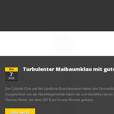
Turbulenter Maibaumklau mit gu
Mai
7
2016
Der Cylinder-Club und der Ländliche Burschenverein haben den Flossenb
Ausgerechnet von der Nachbargemeinde haben die sich bestehlen lassen.
Thomas Meiler, hat dann 200 Euro für eine Brotzeit geboten...
READ MORE