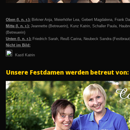
Oben (l. n. r.):
Birkner Anja, Meierhöfer Lea, Gebert Magdalena, Frank D
Mitte (l. n. r.):
Jeannette (Betreuerin), Kunz Katrin, Schaller Paula, Haubn
(Betreuerin)
Unten (l. n. r.):
Friedrich Sarah, Reuß Carina, Neubeck Sandra (Festbraut
Nicht im Bild:
Kastl Katrin
Unsere Festdamen werden betreut von: