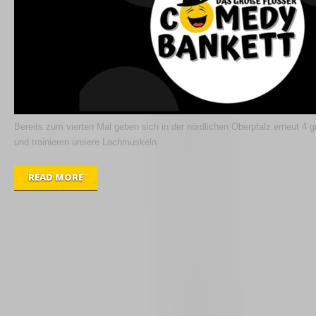
Bereits zum vierten Mal geben sich in der nördlichen Oberpfalz erneut 4 g
und trainieren unsere Lachmuskeln.
READ MORE