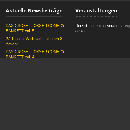
Aktuelle Newsbeiträge
Veranstaltungen
DAS GROßE FLOSSER COMEDY
Derzeit sind keine Veranstaltun
BANKETT Vol. 5
geplant.
27. Flosser Weihnachtshilfe am 3.
Advent
DAS GROßE FLOSSER COMEDY
BANKETT Vol. 4
Stattliche Summe für die Flosser
Garten- und Bahnhofskrähen
© 2026. Burschengesellschaft Cylinder-Clug Floß 1889 e.V.