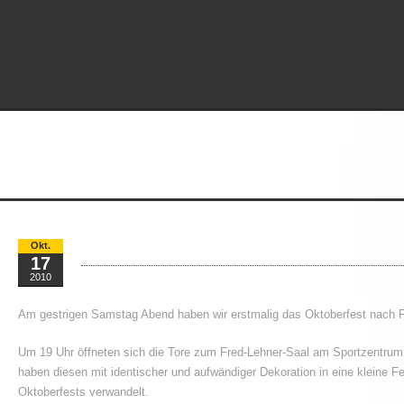
Die 1. Flosser Wies’n – o’zapft is!
Okt.
17
2010
Am gestrigen Samstag Abend haben wir erstmalig das Oktoberfest nach F
Um 19 Uhr öffneten sich die Tore zum Fred-Lehner-Saal am Sportzentrum f
haben diesen mit identischer und aufwändiger Dekoration in eine kleine 
Oktoberfests verwandelt.