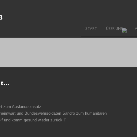
START
ÜBER UNS
A
ht…
t zum Auslandseinsatz.
ubheimwart und Bundeswehrsoldaten Sandro zum humanitären
eif und komm gesund wieder zurück!!“