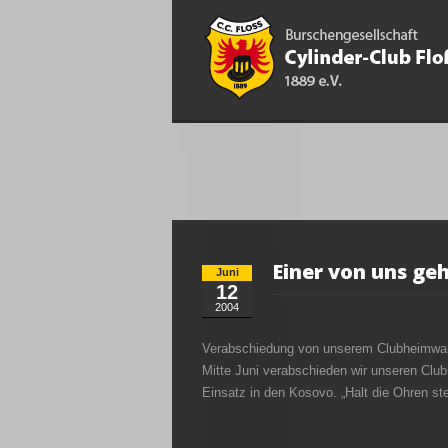
Einer von uns ge
Juni
12
2004
Verabschiedung von unserem Clubheimwar
Mitte Juni verabschieden wir unseren Cl
Einsatz in den Kosovo. „Halt die Ohren st