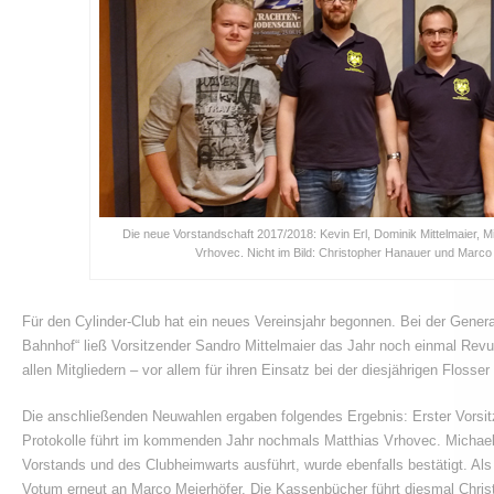
Die neue Vorstandschaft 2017/2018: Kevin Erl, Dominik Mittelmaier, 
Vrhovec. Nicht im Bild: Christopher Hanauer und Marco 
Für den Cylinder-Club hat ein neues Vereinsjahr begonnen. Bei der Gene
Bahnhof“ ließ Vorsitzender Sandro Mittelmaier das Jahr noch einmal Revu
allen Mitgliedern – vor allem für ihren Einsatz bei der diesjährigen Flosser
Die anschließenden Neuwahlen ergaben folgendes Ergebnis: Erster Vorsitz
Protokolle führt im kommenden Jahr nochmals Matthias Vrhovec. Michael
Vorstands und des Clubheimwarts ausführt, wurde ebenfalls bestätigt. Als 
Votum erneut an Marco Meierhöfer. Die Kassenbücher führt diesmal Chri