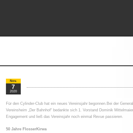
Generalversammlung 2020
Nov.
7
2020
Für den Cylinder-Club hat ein neues Vereinsjahr begonnen.Bei der Gene
Vereinsheim „Der Bahnhof“ bedankte sich 1. Vorstand Dominik Mittelmaierb
Engagement und ließ das Vereinsjahr noch einmal Revue passieren.
50 Jahre FlosserKirwa