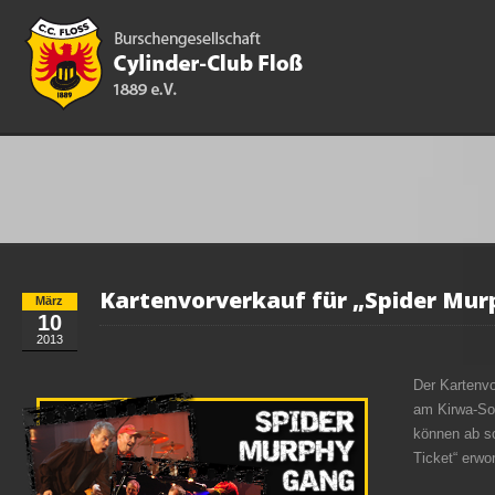
Kartenvorverkauf für „Spider Mu
März
10
2013
Der Kartenvo
am Kirwa-Son
können ab so
Ticket“ erwo